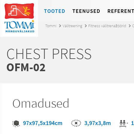
TOOTED
TEENUSED
REFERENT
Tommi
Välitreening
Fitness välitrenažöörid
CHEST PRESS
OFM-02
Omadused
3,97x3,8m
97x97,5x194cm
1