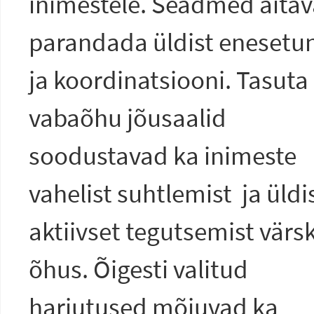
inimestele. Seadmed aita
parandada üldist enesetu
ja koordinatsiooni. Tasuta
vabaõhu jõusaalid
soodustavad ka inimeste
vahelist suhtlemist ja üldi
aktiivset tegutsemist värs
õhus. Õigesti valitud
harjutused mõjuvad ka