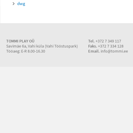
dwg
TOMMI PLAY OÜ
Tel.
+372 7 349 117
Savimäe 6a, Vahi küla (Vahi Tööstuspark)
Faks.
+372 7 334 128
Tööaeg: E-R 8.00-16.30
Email.
info@tommi.ee