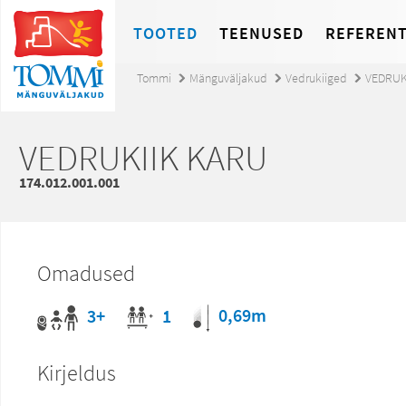
TOOTED
TEENUSED
REFERENT
Tommi
Mänguväljakud
Vedrukiiged
VEDRUK
VEDRUKIIK KARU
174.012.001.001
Omadused
0,69m
3+
1
Kirjeldus