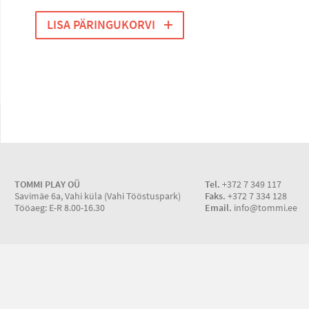
LISA PÄRINGUKORVI
TOMMI PLAY OÜ
Tel.
+372 7 349 117
Savimäe 6a, Vahi küla (Vahi Tööstuspark)
Faks.
+372 7 334 128
Tööaeg: E-R 8.00-16.30
Email.
info@tommi.ee