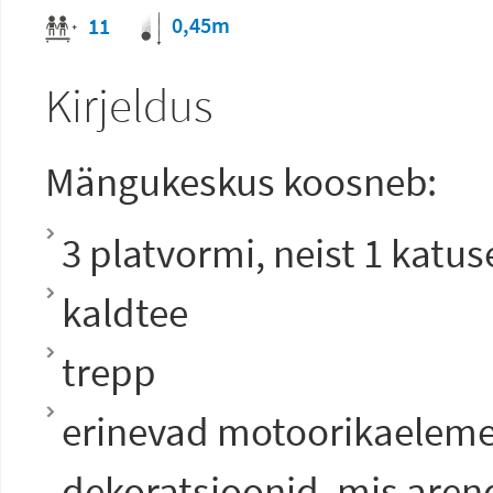
0,45m
11
Kirjeldus
Mängukeskus koosneb:
3 platvormi, neist 1 katu
kaldtee
trepp
erinevad motoorikaelemen
dekoratsioonid, mis aren