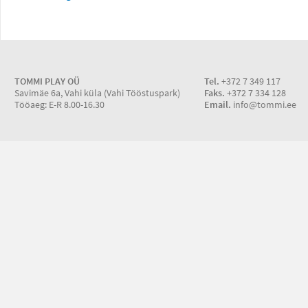
TOMMI PLAY OÜ
Tel.
+372 7 349 117
Savimäe 6a, Vahi küla (Vahi Tööstuspark)
Faks.
+372 7 334 128
Tööaeg: E-R 8.00-16.30
Email.
info@tommi.ee