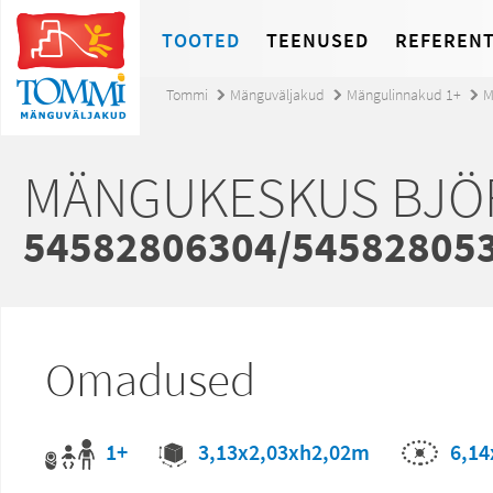
TOOTED
TEENUSED
REFERENT
Tommi
Mänguväljakud
Mängulinnakud 1+
M
MÄNGUKESKUS BJÖ
54582806304/54582805
Omadused
1+
6,1
3,13x2,03xh2,02m