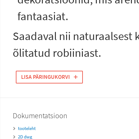
fantaasiat.
Saadaval nii naturaalsest 
õlitatud robiiniast.
LISA PÄRINGUKORVI
Dokumentatsioon
tooteleht
2D dwg