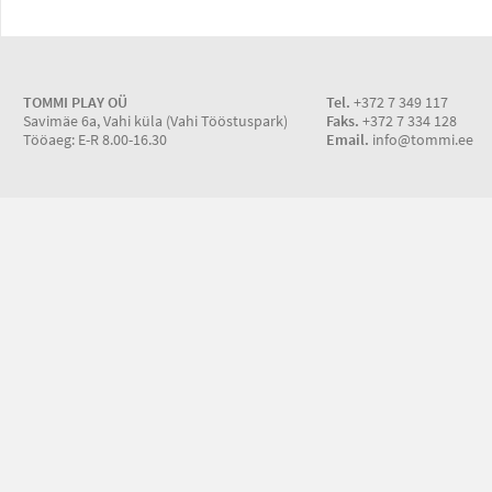
TOMMI PLAY OÜ
Tel.
+372 7 349 117
Savimäe 6a, Vahi küla (Vahi Tööstuspark)
Faks.
+372 7 334 128
Tööaeg: E-R 8.00-16.30
Email.
info@tommi.ee