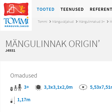
TOOTED
TEENUSED
REFERENT
Tommi
Mänguväljakud
Mängulinnakud 3+
M
MÄNGULINNAK ORIGIN’
J4931
Omadused
3+
5,53x7,5
3,3x3,1x2,0m
1,17m