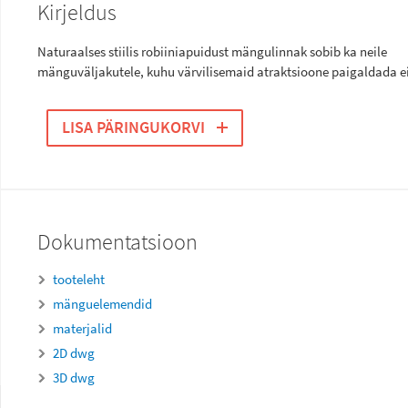
Kirjeldus
Naturaalses stiilis robiiniapuidust mängulinnak sobib ka neile
mänguväljakutele, kuhu värvilisemaid atraktsioone paigaldada ei
LISA PÄRINGUKORVI
Dokumentatsioon
tooteleht
mänguelemendid
materjalid
2D dwg
3D dwg