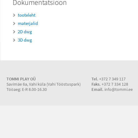
Dokumentatsioon
tooteleht
materjalid
2D dwg
3D dwg
TOMMI PLAY OÜ
Tel.
+372 7 349 117
Savimäe 6a, Vahi küla (Vahi Tööstuspark)
Faks.
+372 7 334 128
Tööaeg: E-R 8.00-16.30
Email.
info@tommi.ee