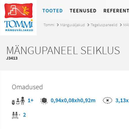
TOOTED
TEENUSED
REFERENT
Tommi
Mänguväljakud
Tegeluspaneelid
MÄ
MÄNGUPANEEL SEIKLUS
J3413
Omadused
1+
3,13
0,94x0,08xh0,92m
2