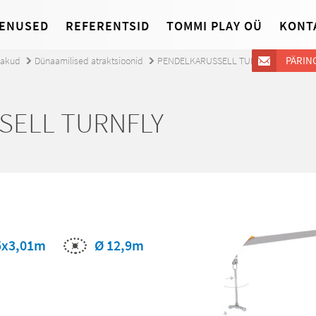
ENUSED
REFERENTSID
TOMMI PLAY OÜ
KONT
PÄRIN
jakud
Dünaamilised atraktsioonid
PENDELKARUSSELL TURNFLY
SELL TURNFLY
Ø 12,9m
5x3,01m