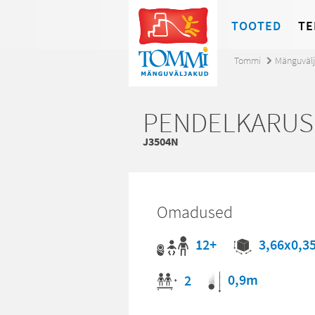
TOOTED
TE
Tommi
Mänguväl
PENDELKARUS
J3504N
Omadused
12+
3,66x0,3
0,9m
2