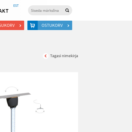
EST
AKT
GUKORV
OSTUKORV
Tagasi nimekirja