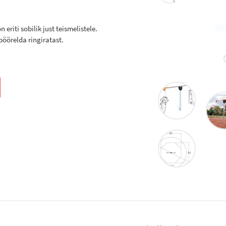
eriti sobilik just teismelistele.
pöörelda ringiratast.