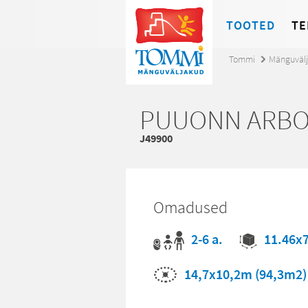
TOOTED
TE
Tommi
Mänguväl
PUUONN ARBO
J49900
Omadused
2-6 a.
11.46x
14,7x10,2m (94,3m2)