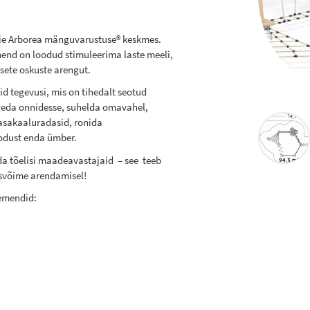
ie Arborea mänguvarustuse® keskmes.
end on loodud stimuleerima laste meeli,
ete oskuste arengut.
id tegevusi, mis on tihedalt seotud
geda onnidesse, suhelda omavahel,
asakaaluradasid, ronida
oodust enda ümber.
da tõelisi maadeavastajaid – see teeb
usvõime arendamisel!
lemendid: