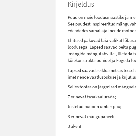
Kirjeldus
Puud on meie loodusmaastike ja me
See puudest inspireeritud mänguvah
edendades samal ajal nende motoors
Ehitised pakuvad laia valikut lõbusa
loodusega. Lapsed saavad peitu pu
mängida mängutahvlitel, ületada t
köiekonstruktsioonidel ja kogeda l
Lapsed saavad seiklusmetsas teesel
imet nende vaatlusoskuse ja kujutl
Selles tootes on järgmised mängue
7 erinevat tasakaalurada;
tõstetud puuonn ümber puu;
3 erinevat mängupaneeli;
3 akent.