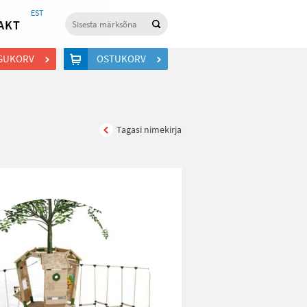
EST
AKT
GUKORV
OSTUKORV
Tagasi nimekirja