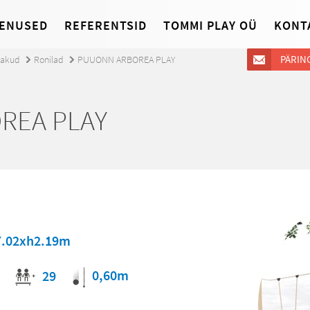
ENUSED
REFERENTSID
TOMMI PLAY OÜ
KONT
PÄRIN
jakud
Ronilad
PUUONN ARBOREA PLAY
REA PLAY
7.02xh2.19m
0,60m
29