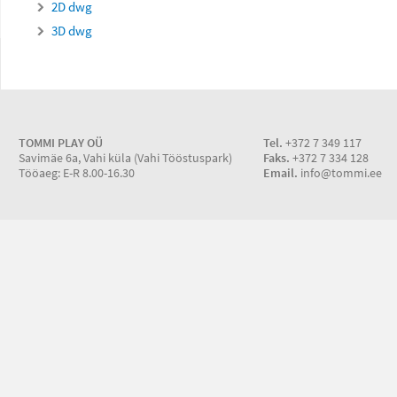
2D dwg
3D dwg
TOMMI PLAY OÜ
Tel.
+372 7 349 117
Savimäe 6a, Vahi küla (Vahi Tööstuspark)
Faks.
+372 7 334 128
Tööaeg: E-R 8.00-16.30
Email.
info@tommi.ee