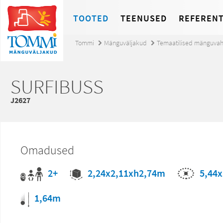
TOOTED
TEENUSED
REFERENT
Tommi
Mänguväljakud
Temaatilised mänguva
SURFIBUSS
J2627
Omadused
2+
5,44
2,24x2,11xh2,74m
1,64m