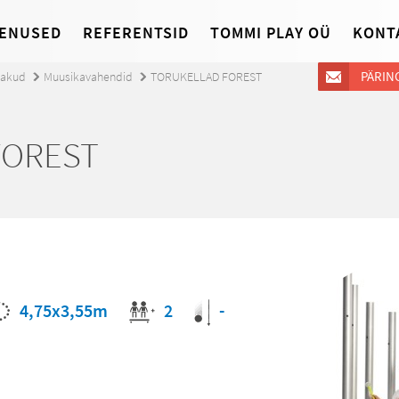
ENUSED
REFERENTSID
TOMMI PLAY OÜ
KONT
PÄRIN
jakud
Muusikavahendid
TORUKELLAD FOREST
FOREST
-
4,75x3,55m
2