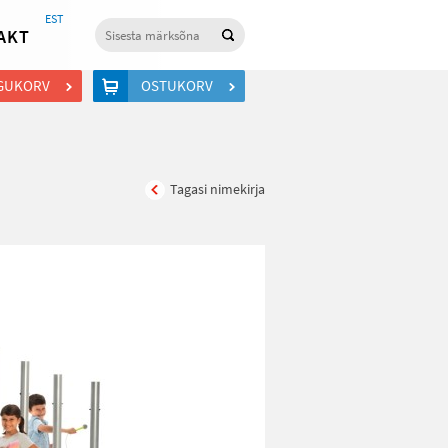
EST
AKT
GUKORV
OSTUKORV
Tagasi nimekirja