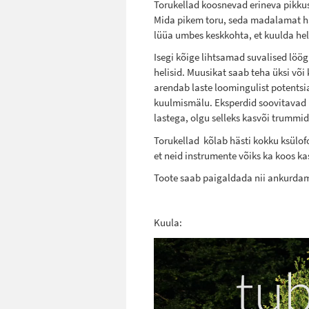
Torukellad koosnevad erineva pikkus
Mida pikem toru, seda madalamat hä
lüüa umbes keskkohta, et kuulda hel
Isegi kõige lihtsamad suvalised löö
helisid. Muusikat saab teha üksi võ
arendab laste loomingulist potentsi
kuulmismälu. Eksperdid soovitavad 
lastega, olgu selleks kasvõi trummid
Torukellad kõlab hästi kokku ksülof
et neid instrumente võiks ka koos k
Toote saab paigaldada nii ankurdami
Kuula:
Video
Player