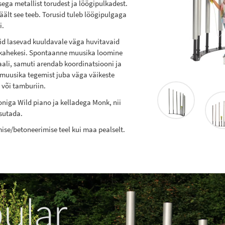
ega metallist torudest ja löögipulkadest.
ält see teeb. Torusid tuleb löögipulgaga
i.
gid lasevad kuuldavale väga huvitavaid
i kahekesi. Spontaanne muusika loomine
aali, samuti arendab koordinatsiooni ja
muusika tegemist juba väga väikeste
 või tamburiin.
oniga Wild piano ja kelladega Monk, nii
asutada.
se/betoneerimise teel kui maa pealselt.