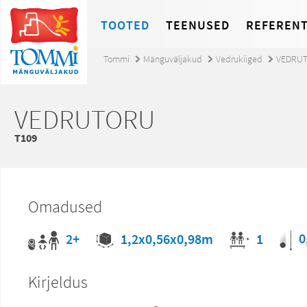
TOOTED
TEENUSED
REFERENT
Tommi
Mänguväljakud
Vedrukiiged
VEDRU
VEDRUTORU
T109
Omadused
0
2+
1,2x0,56x0,98m
1
Kirjeldus