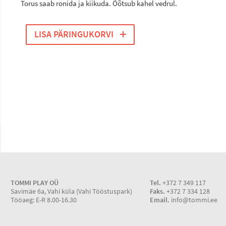
Torus saab ronida ja kiikuda. Õõtsub kahel vedrul.
LISA PÄRINGUKORVI
TOMMI PLAY OÜ
Tel.
+372 7 349 117
Savimäe 6a, Vahi küla (Vahi Tööstuspark)
Faks.
+372 7 334 128
Tööaeg: E-R 8.00-16.30
Email.
info@tommi.ee